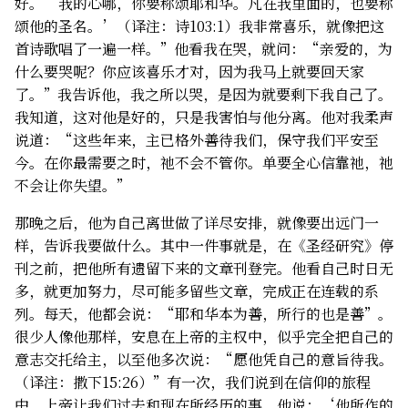
好。‘我的心哪，你要称颂耶和华。凡在我里面的，也要称
颂他的圣名。’（译注：诗103:1）我非常喜乐，就像把这
首诗歌唱了一遍一样。”他看我在哭，就问：“亲爱的，为
什么要哭呢？你应该喜乐才对，因为我马上就要回天家
了。”我告诉他，我之所以哭，是因为就要剩下我自己了。
我知道，这对他是好的，只是我害怕与他分离。他对我柔声
说道：“这些年来，主已格外善待我们，保守我们平安至
今。在你最需要之时，祂不会不管你。单要全心信靠祂，祂
不会让你失望。”
那晚之后，他为自己离世做了详尽安排，就像要出远门一
样，告诉我要做什么。其中一件事就是，在《圣经研究》停
刊之前，把他所有遗留下来的文章刊登完。他看自己时日无
多，就更加努力，尽可能多留些文章，完成正在连载的系
列。每天，他都会说：“耶和华本为善，所行的也是善”。
很少人像他那样，安息在上帝的主权中，似乎完全把自己的
意志交托给主，以至他多次说：“愿他凭自己的意旨待我。
（译注：撒下15:26）”有一次，我们说到在信仰的旅程
中，上帝让我们过去和现在所经历的事，他说：‘他所作的