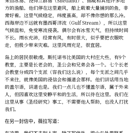
来自冰岛、设得兰群岛（Shetland）、挪威和其他许多地
方的渔船。他们停在这里避风，船上载着大量捕到的鱼，非
常好看。这里气候稳定，纬度虽高，却不像你想的那么冷。
西海岸边不远就有墨西哥洋流（Gulf Stream），所以这里
气候温和，免受寒流侵袭。偶尔会有冰雪天气，但持续时间
不长。雨水充沛，经常有风，有时很大，似乎要把衣服吹
走，但极少带来灾难。这里风雨充足，很宜居。
岛上的居民很敬虔。斯托诺韦比美国的大村庄大些，有9个
教堂，主要是长老会的，圣公会和兄弟会各一个。七个长老
会教堂分成四个支派（容我们这么说），每个支派之间几乎
不来往，就像美国的浸信会和循道会那样。他们讲话用当地
的盖尔语，讲道也是。我们一点儿也不懂盖尔语，属于外来
人，但因喜欢这里安静平和的生活，所以待在这里。我们在
这里从事《圣经研究》事工，不需要他人帮助，也没人打扰
我们。
在另一封信中，薇拉写道：