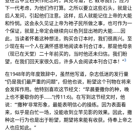
亚在吉甲立石头作纪念时，宾克写道，它“教导我们，应为
下一代考虑，为他们作打算。之所以要立这些石头，就是让
后人发问，引起他们注意。这样，后人就能记住上帝的大能
和怜悯。这会永久见证上帝为祂子民所做之事，也可作为一
个保证，就是上帝定会继续向以色列显出祂的大能……因
此，当读者怀着这种想法，购买合订本时，我们很高兴。至
少现在有一个人在满怀感恩地阅读本刊合订本，那是他母亲
（现已在天堂）二十年前买的，当时他还未归信。我们盼
3
望，在我们回天家很久后，许多人会阅读本刊合订本！”
在1948年的年度致辞中，虽然他写道，杂志低迷的发行量
“仍是我们最严重的问题”，但他也说，盼望这个刊物在将来
会发挥作用。他特别喜欢这节经文：“早晨要撒你的种，晚
上也不要歇你的手……”(传11:6)。在写到这节经文时，他
说：“‘撒种’非常形象，最能表明信心的操练。因为表面看
来，似乎是白忙一场，没能收到立竿见影的效果。因此，撒
种这一行为也是出于盼望，期望将来能有收获。侍奉上帝之
人也应如此。”