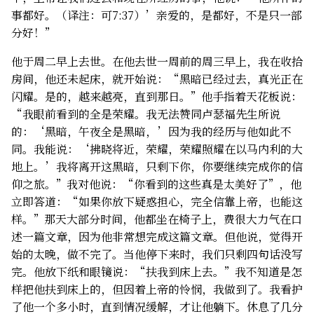
事都好。（译注：可7:37）’亲爱的，是都好，不是只一部
分好！”
他于周二早上去世。在他去世一周前的周三早上，我在收拾
房间，他还未起床，就开始说：“黑暗已经过去，真光正在
闪耀。是的，越来越亮，直到那日。”他手指着天花板说：
“我眼前看到的全是荣耀。我无法赞同卢瑟福先生所说
的：‘黑暗，午夜全是黑暗，’因为我的经历与他如此不
同。我能说：‘拂晓将近，荣耀，荣耀照耀在以马内利的大
地上。’我将离开这黑暗，只剩下你，你要继续完成你的信
仰之旅。”我对他说：“你看到的这些真是太美好了”，他
立即答道：“如果你放下疑惑担心，完全信靠上帝，也能这
样。”那天大部分时间，他都坐在椅子上，费很大力气在口
述一篇文章，因为他非常想完成这篇文章。但他说，觉得开
始的太晚，做不完了。当他停下来时，我们只剩四句话没写
完。他放下纸和眼镜说：“扶我到床上去。”我不知道是怎
样把他扶到床上的，但因着上帝的怜悯，我做到了。我看护
了他一个多小时，直到情况缓解，才让他躺下。休息了几分