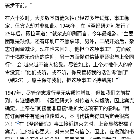
裹步不前。”
在六十岁时，大多数基督徒领袖已经过多年试炼，事工稳
定，但宾克却并非如此。1946年，在《圣经研究》发行了
25年后，薇拉写道：“就杂志印刷而言，今年最难熬。”主要
困难是缺纸，还有印刷厂不愿承印。另外，二战开始后，杂
志订阅量减少，现在也未回升。他担心这项事工“一方面致
力于揭露无价值的信仰，另一方面促进信徒更紧密与上帝同
行”，会“越来越不被人接受。尽管如此，上帝对祂仆人的命
令没变：“他们或听，或不听，你只管将我的话告诉他们”
1
（结2:7）。愿主保守我们，把这项事工坚持到底！”
1947年，尽管杂志发行量无实质性增加，但如我们之前提
到，有证据表明，《圣经研究》对传道人有帮助，因此宾克
确定，上帝在“间接而非直接”地扩大这项事工的影响。“目
前订阅者中有逾百位传道人，本刊代祷者得知后定会很高
2
兴！”
在《圣经研究》事工接近结束之时，上帝显然祝福了
宾克，让他信心更大，对未来更有信心。因此，在说到约书