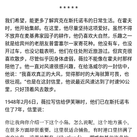
* * * * *
我们希望，能更多了解宾克在斯托诺韦的日常生活。在霍夫
时，他开始集邮。在这里，他尽量坚持这项爱好。虽然不得
不放弃在麦基弗家园子的耕作，他仍喜欢大自然，乐趣之一
就是给宾州的老朋友普雷塞尔一家寄花种。他没有车，也没
开过车，也没记载表明，他们在住处附近旅游过。但宾克很
喜欢散步，尽管似乎因身体虚弱，薇拉不能像在霍夫时那样
陪他了。他一直对风速很感兴趣，在给洛威尔的一封信中，
他说：“我喜欢真正的大风，觉得那时的大海就算可畏，也
很壮观。”也是在这封信里，他说最近风速达到了时速90公
里，只好顶着风去散步。
1948年2月6日，薇拉写信给伊芙琳时，他们已在斯托诺韦
住了7年，信里说：
你让我向你介绍一下这个小岛。怎么说呢，这个地方虽小，
在很多方面却很重要。这里很适合捕鱼，有时港口里挤满了