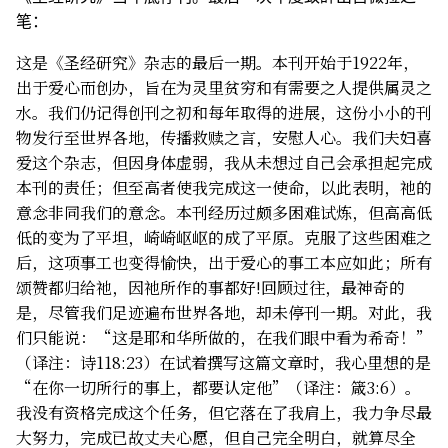
笔：
这是《圣经研究》杂志的最后一期。本刊开始于1922年，
出于爱心而创办，旨在为灵里贫穷和有需要之人提供属灵之
水。我们仍记得创刊之初和每年取得的进展，这份小小的刊
物发行至世界各地，传播救赎之言，安慰人心。我们夫妇喜
爱这个杂志，但因身体虚弱，我从未想过自己会承担起完成
本刊的责任；但至高者使我完成这一使命，以此表明，祂的
意念非同我们的意念。本刊经历过颇多困难试炼，但高高低
低的变为了平坦，崎崎岖岖的成了平原。克服了这些困难之
后，这项事工也变得愉快，出于爱心的事工本应如此；所有
颂赞都归给祂，因祂所作的事都好!回顾过往，最神奇的
是，尽管我们足迹遍布世界各地，却未停刊一期。对此，我
们只能说：“这是耶和华所做的，在我们眼中看为希奇！”
（译注：诗118:23）在试着撰写这篇文章时，我心里想的是
“在你一切所行的事上，都要认定他”（译注：箴3:6）。
我没有资格完成这个任务，但它落在了我肩上，我力争尽最
大努力，完成已故丈夫心愿，但自己完全明白，就算尽全