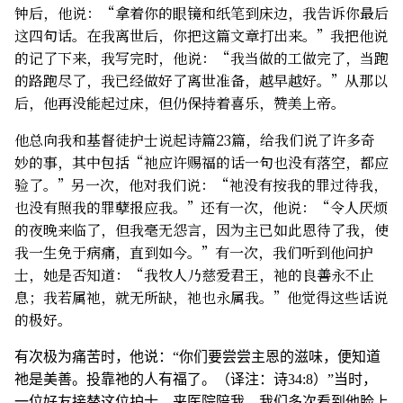
钟后，他说：“拿着你的眼镜和纸笔到床边，我告诉你最后
这四句话。在我离世后，你把这篇文章打出来。”我把他说
的记了下来，我写完时，他说：“我当做的工做完了，当跑
的路跑尽了，我已经做好了离世准备，越早越好。”从那以
后，他再没能起过床，但仍保持着喜乐，赞美上帝。
他总向我和基督徒护士说起诗篇23篇，给我们说了许多奇
妙的事，其中包括“祂应许赐福的话一句也没有落空，都应
验了。”另一次，他对我们说：“祂没有按我的罪过待我，
也没有照我的罪孽报应我。”还有一次，他说：“令人厌烦
的夜晚来临了，但我毫无怨言，因为主已如此恩待了我，使
我一生免于病痛，直到如今。”有一次，我们听到他问护
士，她是否知道：“我牧人乃慈爱君王，祂的良善永不止
息；我若属祂，就无所缺，祂也永属我。”他觉得这些话说
的极好。
有次极为痛苦时，他说：“你们要尝尝主恩的滋味，便知道
祂是美善。投靠祂的人有福了。（译注：诗34:8）”当时，
一位好友接替这位护士，来医院陪我，我们多次看到他脸上