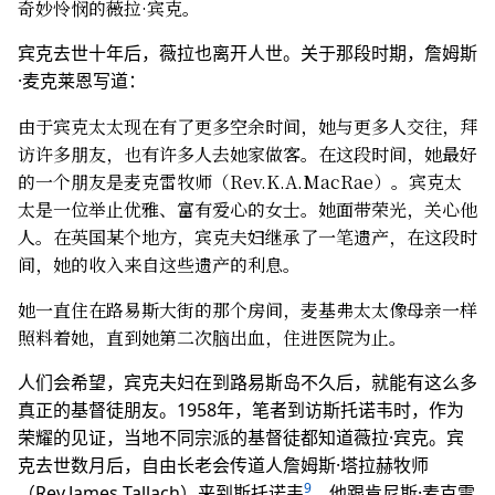
奇妙怜悯的薇拉·宾克。
宾克去世十年后，薇拉也离开人世。关于那段时期，詹姆斯
·麦克莱恩写道：
由于宾克太太现在有了更多空余时间，她与更多人交往，拜
访许多朋友，也有许多人去她家做客。在这段时间，她最好
的一个朋友是麦克雷牧师（Rev.K.A.MacRae）。宾克太
太是一位举止优雅、富有爱心的女士。她面带荣光，关心他
人。在英国某个地方，宾克夫妇继承了一笔遗产，在这段时
间，她的收入来自这些遗产的利息。
她一直住在路易斯大街的那个房间，麦基弗太太像母亲一样
照料着她，直到她第二次脑出血，住进医院为止。
人们会希望，宾克夫妇在到路易斯岛不久后，就能有这么多
真正的基督徒朋友。1958年，笔者到访斯托诺韦时，作为
荣耀的见证，当地不同宗派的基督徒都知道薇拉·宾克。宾
克去世数月后，自由长老会传道人詹姆斯·塔拉赫牧师
9
（Rev.James Tallach）来到斯托诺韦
，他跟肯尼斯·麦克雷