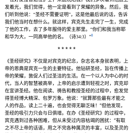
发着光，我们觉得，他一定是看到了荣耀的异象。然后，我
们听到他说：“圣经不需要证明”，这是他最后说的话，告诉
我们他当时在想什么。就这样，宾克先生走完了一生，完成
了他的工作，去了多年服侍的爱主那里。“你们和我当称耶
8
和华为大，一同高举他的名。（诗34:3）”
* * * * *
《圣经研究》不仅是对宾克的纪念，杂志名本身就表明，上
帝的恩典是宾克一生的主要特征。他钻研圣经，旨在传播上
帝的荣耀，敦促人们过圣洁的生活。在一个以人为中心的时
代，当人的智慧被高举，上帝的启示遭到轻视之时，宾克却
在宣讲圣经。他在阅读、祷告和教授圣经的过程中，愈发觉
得圣经博大精深、包罗万象。他说：“就算那些最有才能之
人的作品，读上二十遍，也会觉得无聊乏味！”但他发现，
圣经的吸引力只会与日俱增。在办《圣经研究》的过程中，
宾克遇到过各种困难，但从未受过内容枯竭的困扰：“有取
之不尽上帝的话语，用之不完各种属灵的丰富，以及圣灵的