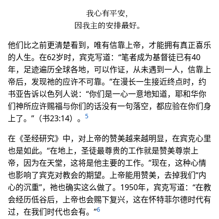
我心有平安，
因我主的安排最好。
他们比之前更清楚看到，唯有信靠上帝，才能拥有真正喜乐
的人生。在62岁时，宾克写道：“笔者成为基督徒已有40
年，足迹遍历全球各地，可以作证，从未遇到一人，信靠上
帝后，发现祂的应许不可靠。”在漫长一生接近终点时，约
书亚告诉以色列人说：“你们是一心一意地知道，耶和华你
们神所应许赐福与你们的话没有一句落空，都应验在你们身
5
上了。”（书23:14）。
在《圣经研究》中，对上帝的赞美越来越明显，在宾克心里
也是如此。“在地上，圣徒最尊贵的工作就是赞美尊崇上
帝，因为在天堂，这将是他主要的工作。”现在，这种心情
也影响了宾克对教会的期望。上帝能用赞美，去掉我们“内
心的沉重”，祂也确实这么做了。1950年，宾克写道：“在教
会经历低谷后，上帝也会赐下复兴，这在怀特菲尔德时代有
6
过，在我们时代也会有。”