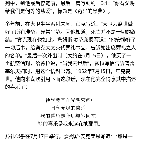
列中，到他最后停笔前，最后一篇写到约一3:1：“你看父赐
给我们是何等的慈爱”，标题是《奇异的恩典》。
多年前，在大卫生平系列末尾，宾克写道：“大卫为离世做
好了所有准备，异常平静。因他知道，死亡并不是一切的终
结。”宾克现在也如此。詹姆斯·麦克莱恩写道：“他安排好了
一切后事，给宾克太太交代葬礼事宜，告诉她出席葬礼之人
的名单。”最后一次外出时（大约在6月15日），他买了一
个航空信封，给薇拉说，“当我去世后”，薇拉写信告诉普雷
塞尔夫妇时，用这个信封邮寄。1952年7月15日，宾克离
世。他向来喜欢引用下面这段话，现在他完全得享其中描述
的喜乐了：
祂与我同在光明荣耀中
同享无尽的喜乐；
我的喜乐是永远与祂同在；
祂的喜乐是我永远在祂那里。
葬礼似乎在7月17日举行。詹姆斯·麦克莱恩写道：“那是一