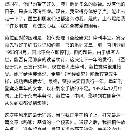
督同在，他已盼望了好久。噢！他是多么的蒙福。没有他的
日子，是多么寒冷空虚。现在，我觉得身体好了点，能出去
走一下了，医生和朋友们也都这么劝我。是的，上帝赐给我
了许多朋友，真诚关心我，我完全被爱包围着。
薇拉面对的困难是，如何处理《圣经研究》停刊事宜。宾克
预先写好了约书亚记和约翰一书的系列文章，能一直刊登到
1953年4月，因此不会立即停刊。但问题是，由于编者去
世，能否有足够多的读者续订，这决定下一年的发行。《圣
经研究》已发行30年，现在要考虑停刊，薇拉觉得很难接
受。她写给伊芙琳说，希望“《圣经研究》能像宾克先生一
样，成功完成使命”。最终，薇拉决定再发行一年，重新刊
登宾克早年的文章，以补剩余手稿的不足。1952年12月中
旬，正忙于杂志事务时，薇拉得了中风，影响到右侧身体，
从头到脚都受到影响：
这次中风来的毫无征兆，当时我正坐在椅子上，打完最后一
篇文章《吗哪：基督的一个预表》。通读之后，我把稿件放
在桌上，准备起身时，发现下半身毫无知觉。关于这次中