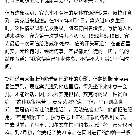
们当然期盼主赐下健康与力量，也从未失望过。”
但有迹象表明，宾克本不强壮的身体在逐渐变差。薇拉注意
到，宾克越来越瘦。在1952年4月1日，宾克过66岁生日
时，这种情况似乎愈发明显。随着订阅者增多，写信的人也
越来越多，宾克第一次觉得力不从心。1952年5月8日，宾
克最后一次写信给洛威尔·格林，信的开头写道：“在基督里
问安，无论何时，经历何事，基督都是信徒的一切”，信的
结尾写道：“我觉得自己年老体衰，不得不大幅减少写信时
间。”
斯托诺韦大街上仍能看到他消瘦的身影，但詹姆斯·麦克莱
恩注意到，现在宾克进到他店里后，得先坐下来休息一会
儿，才能说话，因此很为宾克担忧。宾克得的是一种贫血
病，“这种病很痛苦”，麦克莱恩写道：“但几乎直到离世
前，要是药可能让他思维迟钝，无法完成工作，他都拒绝服
用。”宾克加紧工作，撰写杂志上正在连载的各系列文章。
在去世前几个月里，加尔文在撰写约书亚记注释，宾克也同
样。到7月初，他完成了第21章。在同时进行的约翰一书系