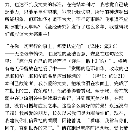
力，也达不到我丈夫的标准。在完结本刊时，我感觉自己缺
乏能力，只能单单仰望祂，祂未让我失望，所行的神迹超出
所能想象。但耶和华难道不为大，不行奇事吗？我难道不应
期盼祂行大事吗？《圣经研究》发行了这么多年，我觉得我
们都应该大大感谢主！
“在你一切所行的事上，都要认定他”（译注：箴3:6）
——无论艰辛愉快。顺服祂的圣洁旨意，安息在这句经文
里：“愿他凭自己的意旨而行（译注：撒上3:18）”。将所
有毫无保留放在祂爱手中——“赏赐的是耶和华，收取的也
是耶和华。耶和华的名是应当称颂的。”（译注：约1:21）
本刊已故编者，我亲爱的丈夫，把粮食洒在水面上，完成了
在世上的工，在荣耀里，他必能得着赏赐。至于我，会在软
弱中在这流泪谷中继续竭力前行，进到那更美之地，在那
里，没有可憎与虚妄之事。这是多么美好的前景！永远没有
了罪！我亲爱的朋友，长久以来我们尽力服侍你们，现在，
我建议你们信靠祂的看顾，因祂曾说：“看哪，我常与你们
同在，直到世界的末了。”请在施恩宝座前纪念我。受上帝