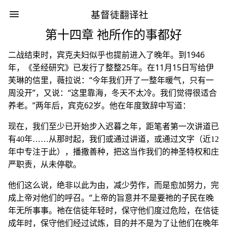
基督徒翻译社
第十四章 祂所作的事都好
二战结束时，宾克夫妇似乎也提前进入了晚年。到1946
年，《圣经研究》已发行了整整25年。在11月15日写给伊
芙琳的信里，薇拉说：“今年我们开了一整年暖气，只有一
周没开”，又说：“这里靠海，冬天不太冷。我们觉得很适合
养老。”两年后，宾克62岁。他在年度致辞中写道：
现在，我们至少已开始步入迟暮之年，距笔者第一次讲道已
有40年……从那时起，我们或通过讲道，或通过文字（近12
年中专注于此），播撒善种，把这当作我们的神圣特权和庄
严职责，从未停歇。
他们这么说，绝非以此为由，减少劳作，而是愈加努力，完
成上帝对他们的呼召。“上帝的旨意并不是要祂的子民在晚
年无所事事。祂在信徒年轻时，保守他们度过危险，在信徒
成年时，保守他们经过试炼，目的并不是为了让他们在晚年