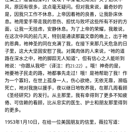
风，原因有很多，这点毫无疑问。但对我来说，最奇妙的
是，因我只工作不休息，上帝因着祂的良善，让我卧床休
息。祂用爱手带走我的悲伤、担忧与败坏这些所有不好的方
面，让我一无挂虑，安静休息。为了上帝的荣耀，我敢说，
在这次中风的前几天，特别是通读那篇文章的晚上，出于祂
的恩典，祂神圣的同在充满了我，在接下来那几天危急的日
子里，这大大坚固安慰了我。对属肉体的人来说，“祂的道
路在深水之中，祂的脚踪无人知道”，但有信心之人能听到
祂说：“你跟从我吧”（译注：约21:22）。哦！神奇的是，
祂要祂子民走的路，祂都事先走过！哦！是祂帮助了我！作
为一个寡妇，在世上孤身一人，伤心欲绝，无依无靠，濒临
死亡，祂对我施以援手，夜以继日地牧养我，在那几周看顾
《圣经研究》的发行。从主那里，我有幸得到了更多不知疲
倦、可信赖的看顾，比从忠实的医生、护士和朋友那里得到
的更多。
1953年1月10日，在给一位美国朋友的信里，薇拉写道：