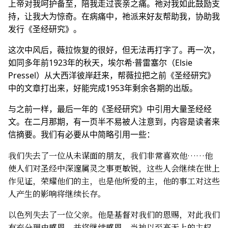
上帝对我呵护备至，陪我走过丧亲之痛。祂对我如此鼓励支
持，让我大为惊奇。在病痛中，祂派来好友帮助我，协助我
发行《圣经研究》。
这次中风后，薇拉恢复的很好，但无法再打字了。再一次，
如同多年前1923年的秋天，埃尔希·普雷塞尔（Elsie
Pressel）从大西洋彼岸赶来，帮薇拉把之前《圣经研究》
中的文章打出来，好能完成1953年剩余各期的出版。
与之前一样，最后一年的《圣经研究》中引用大量圣经经
文。在二月那期，有一页半不易被人注意到，内容是读者来
信摘要。我们有必要从中简略引用一些：
我们失去了一位从未谋面的朋友，我们非常喜欢他……他
使人们对圣经中深邃属灵之事更敏锐，这些人会继续在世上
作见证，荣耀他们的主，也是他所爱的主，他的事工对这些
人产生的影响将继续长存。
以色列失去了一位父亲。他是基督对我们的恩赐，对此我们
有充分理由感恩，并将继续感恩。当祂以至高无上的主权，