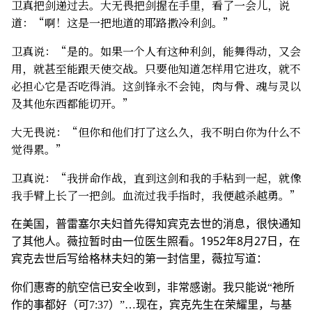
卫真把剑递过去。大无畏把剑握在手里，看了一会儿，说
道：“啊！这是一把地道的耶路撒冷利剑。”
卫真说：“是的。如果一个人有这种利剑，能舞得动，又会
用，就甚至能跟天使交战。只要他知道怎样用它进攻，就不
必担心它是否吃得消。这剑锋永不会钝，肉与骨、魂与灵以
及其他东西都能切开。”
大无畏说：“但你和他们打了这么久，我不明白你为什么不
觉得累。”
卫真说：“我拼命作战，直到这剑和我的手粘到一起，就像
我手臂上长了一把剑。血流过我手指时，我便越杀越勇。”
在美国，普雷塞尔夫妇首先得知宾克去世的消息，很快通知
了其他人。薇拉暂时由一位医生照看。1952年8月27日，在
宾克去世后写给格林夫妇的第一封信里，薇拉写道：
你们惠寄的航空信已安全收到，非常感谢。我只能说“祂所
作的事都好（可7:37）”…现在，宾克先生在荣耀里，与基