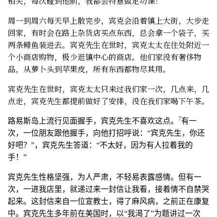
相关，每次碰到他前，我都会特意做足功课！”
周一到周六每天早上散完步，宾克会沿着镇上大街，大步走
回家，有时会在路上杂货店买点东西，总会拿一个袋子，买
两条鲱鱼装进去。宾克先生在世时，宾克太太在住处附近一
个小商店购物，极少逛镇中心的商店。他们家没有奢侈物
品，从萝卜头到苹果皮，所有东西都物尽其用。
宾克先生在世时，宾克太太只来过我们家一次，几点来，几
点走，宾克先生都提前做好了安排，没在我们家喝下午茶。
7
路易斯岛上流行见面握手，宾克先生不喜欢这点。
有一
次，一位朋友跟他握手，向他打招呼说：“宾克先生，你还
好吧？”，宾克先生答道：“不太好，因为有人拉着我的
手！”
宾克先生性格坚强，为人严肃，不轻易表露感情。但有一
次，一进我店里，就递过来一封信让我看，接着情不自禁哭
起来。这封信来自一位宣教士，得了麻风病，之前正在康复
中。宾克先生多年前在美国时，以“我渴了”为题讲过一次