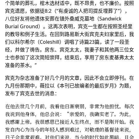
个简单的葬礼，棺木选材适中，既不昂贵，也不廉价。按照
宾克遗愿，依据徒8:2（“有虔诚的人把司提反埋葬了”），
八位好友将他遗体安葬在镇外桑威克墓地（Sandwick
Burial Ground）。这再次表明，宾克一生都在按照圣经里
的教导和例子生活。在回到路易斯大街宾克夫妇家里后，我
们以科尔希尔（Coleshill）调唱了诗篇23篇，读了一段圣
经，并做了祷告。房东、宾克太太，我妻子和其他两三位女
士也参加了这次简短崇拜，结束后，享用了房东麦基弗太太
准备的茶水。”
宾克为杂志准备了好几个月的文章，因此不会立即停刊。在
九月份那期中，薇拉以《本刊已故编者的最后岁月》为题，
发布了宾克去世的消息：
在他去世几个月前，我看他日渐衰弱，非常为他担忧。每次
我说到他身体，他总会说：“亲爱的，我确实老了。为此，
我感谢上帝。我很感恩已接近人生终点，而不是刚开始。我
发自内心为当今的年轻人感到难过，对敬虔的基督徒来说，
日子会非常艰难。对他们来说，当今的时代如此黑暗，且会