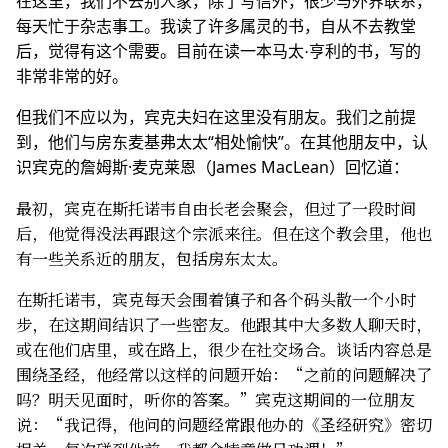
在这里，我们不去别人家，除了写信外，很少与外界联系，
每天忙于杂志事工。我读了许多属灵的书，自从不去教堂
后，觉得有这个需要。目前在读一本马太·亨利的书，写的
非常非常的好。
但我们不应以为，宾克夫妇在这里没有朋友。我们之前提
到，他们与房东麦基弗太太“相处愉快”。在其他朋友中，认
识宾克的詹姆斯·麦克莱恩（James MacLean）回忆道：
最初，宾克在斯托诺韦自由长老会聚会，但过了一段时间
后，他觉得没法再跟这个宗派来往。但在这个教会里，他也
有一些关系近的朋友，包括房东太太。
在斯托诺韦，宾克每天会围着镇子和各个码头散一个小时
步，在这期间结识了一些密友。他跟其中大多数人聊天时，
或在他们店里，或在路上，很少在社交场合。谈话内容总是
围绕圣经，他经常以这样的问题开始：“之前的问题解决了
吗？明天见面时，听你的答案。”宾克这期间的一位朋友
说：“我记得，他问的问题经常跟他办的《圣经研究》密切