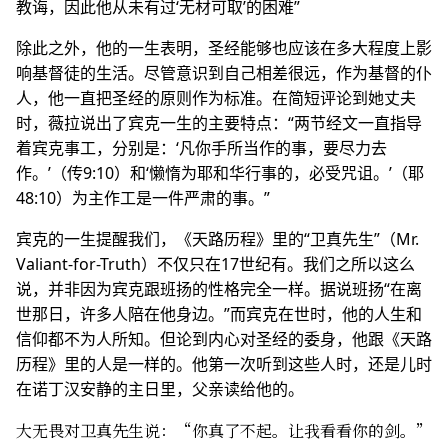
教诲，因此他从未有过‘无材可取’的困难”
除此之外，他的一生表明，圣经能够也应该在多大程度上影
响基督徒的生活。尽管意识到自己相差很远，作为基督的仆
人，他一直把圣经的原则作为标准。在简短评论到她丈夫
时，薇拉说出了宾克一生的主要特点：“两节经文一直指导
着宾克事工，分别是：‘凡你手所当作的事，要尽力去
作。’（传9:10）和‘懒惰为耶和华行事的，必受咒诅。’（耶
48:10）为主作工是一件严肃的事。”
宾克的一生提醒我们，《天路历程》里的“卫真先生”（Mr.
Valiant-for-Truth）不仅只在17世纪有。我们之所以这么
说，并非因为宾克跟班扬的性格完全一样。据说班扬“在离
世那日，许多人陪在他身边。”而宾克在世时，他的人生和
信仰都不为人所知。但论到内心对圣经的委身，他跟《天路
历程》里的人是一样的。他第一次听到这些人时，还是儿时
在诺丁汉安静的主日里，父亲读给他的。
大无畏对卫真先生说：“你真了不起。让我看看你的剑。”