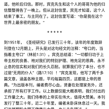
道，他听后归信。那时，宾克先生和这个人的哥哥为他的归
信整整祷告了一晚上。但从这封信里，宾克才知道，这个人
结束了事工，与主同在了。这封信里写道：“你是我在这个
世界上最亲密的朋友。”
* * * * *
到1951年，《圣经研究》已发行三十年，该年的年度致辞
刊登在12月期上，开头是对这句经文的注释：“夸口的，当
指着主夸口”（林前1:31）。宾克总结道：“一切都归功于上
帝主权的良善、祂对我们的特别护理、祂充足的恩典、永不
止息的信实和对我们的长久忍耐。就算我们尽了本分，也不
过是“无用的仆人”（路17:10）！”宾克发现，他写了两千多
篇文章，涵盖各种主题，平均每篇四页，这都是上帝的恩
典。“为出版本刊，编者费尽心血，贤妻在处理家务外，还
承担了所有打字工作。以上数据仅能大概表明，我们付出的
工作量之大。我们侍奉的上帝实在伟大，值得大赞美。本刊
发行了整三十年，近二十年里，编者未卧床休息过一天。我