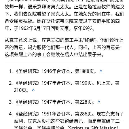
牧师一样，很乐意拜访宾克太太。正是在塔拉赫牧师的建议
下，我们去医院看望了宾克太太。在她荣光的同在中，我们
备受属灵祝福。她在斯托诺韦医院又度过了安静平和的四
年，于1962年6月17日回到天家，享年69岁。
从真正意义上说，宾克夫妇的事工并未“终结”。他们遵行上
帝的旨意，竭力服侍他们那一代人。同样，上帝的旨意是：
这项荣耀上帝的事工会继续在后人中结出果子来。
《圣经研究》1946年合订本，第1到8页。
^
《圣经研究》1947年合订本，第190页。见上文，第
210页。
^
《圣经研究》1947年合订本，第228页。
^
《圣经研究》1951年合订本，第286页。现在杂志有了
盈利，宾克从没把这些钱留给自己，而是奉献给了三一
圣经公会，圣经捐赠公会（Scripture Gift Mission）