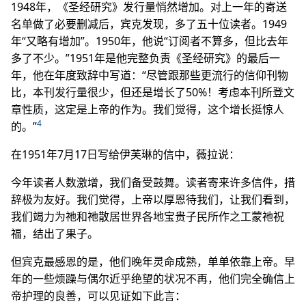
1948年，《圣经研究》发行量悄然增加。对上一年的寄送
名单做了必要删减后，宾克发现，多了五十位读者。1949
年“又略有增加”。1950年，他说“订阅者不算多，但比去年
多了不少。”1951年是他完整负责《圣经研究》的最后一
年，他在年度致辞中写道：“尽管跟那些更流行的信仰刊物
比，本刊发行量很少，但还是增长了50%！考虑本刊所登文
章性质，这定是上帝的作为。我们觉得，这个增长挺惊人
4
的。”
在1951年7月17日写给伊芙琳的信中，薇拉说：
今年读者人数激增，我们备受鼓舞。读者寄来许多信件，措
辞极为友好。我们觉得，上帝以厚恩待我们，让我们看到，
我们竭力为祂和祂散居世界各地宝贵子民所作之工蒙祂祝
福，结出了果子。
但宾克最感恩的是，他们晚年灵命成熟，单单依靠上帝。早
年的一些烦躁与偶尔近乎绝望的状况不再，他们完全确信上
帝护理的良善，可以见证如下此言：