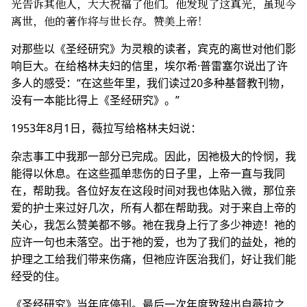
光告诉其他人，大大祝福了他们。他发现了这真光，虽现今
离世，他的著作将与世长存。赞美上帝！
对那些以《圣经研究》为灵粮的读者，宾克的离世对他们影
响巨大。在给格林夫妇的信里，埃尔希·普雷塞尔说出了许
多人的感受：“在这些年里，我们读过20多种基督教刊物，
没有一本能比得上《圣经研究》。”
1953年8月1日，薇拉写给格林夫妇说：
杂志事工中我那一部分已完成。因此，因祂极大的怜悯，我
能得以休息。在这些孤单悲伤的日子里，上帝一直与我同
在，帮助我。各位好友在这段时间对我也体贴入微，那位亲
爱的护士来过好几次，所有人都在帮助我。对于来自上帝的
关心，我怎么赞美都不够。祂在我身上行了多少神迹！祂的
应许一句也未落空。出于祂的爱，也为了我们的益处，祂的
护理之工给我们带来伤痛，但祂应许医治我们，好让我们能
经受的住。
《圣经研究》当年底停刊。最后一次年度致辞出自薇拉之