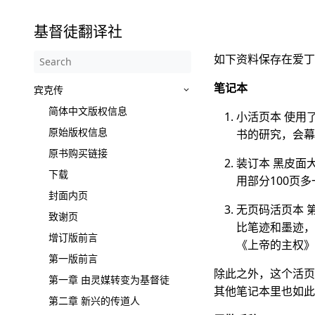
基督徒翻译社
如下资料保存在爱丁
笔记本
宾克传
简体中文版权信息
小活页本 使用
原始版权信息
书的研究，会幕
原书购买链接
装订本 黑皮面大
下载
用部分100页多
封面内页
无页码活页本 
致谢页
比笔迹和墨迹，
增订版前言
《上帝的主权》
第一版前言
除此之外，这个活页
第一章 由灵媒转变为基督徒
其他笔记本里也如此
第二章 新兴的传道人