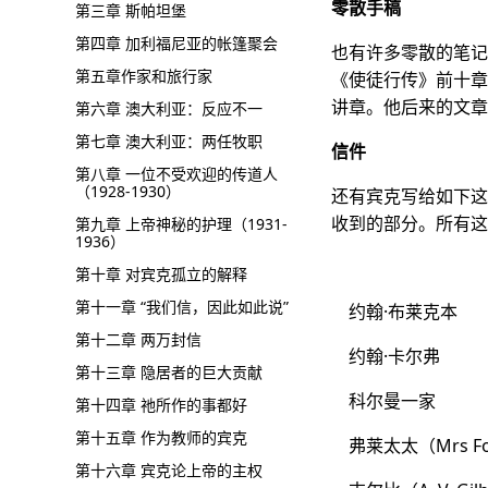
零散手稿
第三章 斯帕坦堡
第四章 加利福尼亚的帐篷聚会
也有许多零散的笔记
第五章作家和旅行家
《使徒行传》前十章
讲章。他后来的文章
第六章 澳大利亚：反应不一
第七章 澳大利亚：两任牧职
信件
第八章 一位不受欢迎的传道人
（1928-1930）
还有宾克写给如下这
收到的部分。所有这
第九章 上帝神秘的护理（1931-
1936）
第十章 对宾克孤立的解释
第十一章 “我们信，因此如此说”
约翰·布莱克本
第十二章 两万封信
约翰·卡尔弗
第十三章 隐居者的巨大贡献
科尔曼一家
第十四章 祂所作的事都好
第十五章 作为教师的宾克
弗莱太太（Mrs Fo
第十六章 宾克论上帝的主权