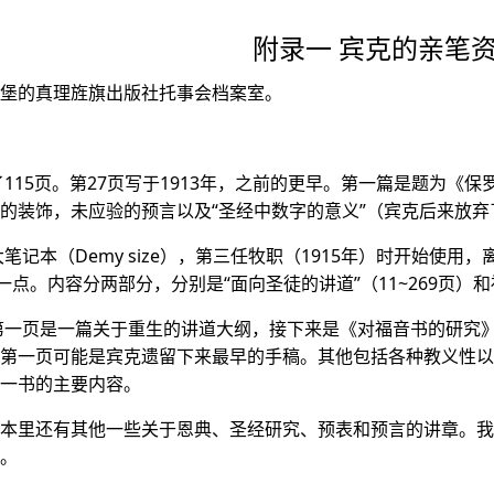
附录一 宾克的亲笔
堡的真理旌旗出版社托事会档案室。
了115页。第27页写于1913年，之前的更早。第一篇是题为《
的装饰，未应验的预言以及“圣经中数字的意义”（宾克后来放弃
笔记本（Demy size），第三任牧职（1915年）时开始使用
一点。内容分两部分，分别是“面向圣徒的讲道”（11~269页）和福
第一页是一篇关于重生的讲道大纲，接下来是《对福音书的研究》
第一页可能是宾克遗留下来最早的手稿。其他包括各种教义性以
一书的主要内容。
本里还有其他一些关于恩典、圣经研究、预表和预言的讲章。我
。