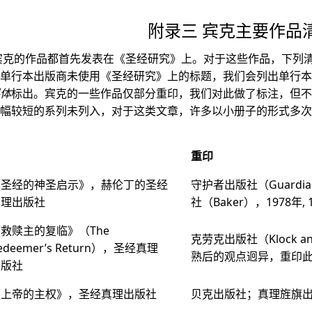
附录三 宾克主要作品
有宾克的作品都首先发表在《圣经研究》上。对于这些作品，下列
单行本出版商未使用《圣经研究》上的标题，我们会列出单行本的
体
标出。宾克的一些作品仅部分重印，我们对此做了标注，但不
幅较短的系列未列入，对于这类文章，许多以小册子的形式多次
重印
《圣经的神圣启示》，赫伦丁的圣经
守护者出版社（Guardi
真理出版社
社（Baker），1978年, 
救赎主的复临》（The
克劳克出版社（Klock 
edeemer’s Return），圣经真理
熟后的观点迥异，重印
出版社
《上帝的主权》，圣经真理出版社
贝克出版社；真理旌旗出