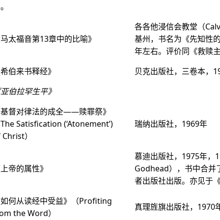
卷。
各各他浸信会教堂（Calvar
马太福音第13章中的比喻》
基州，书名为《先知性的比喻》
年左右。评价同《救赎
《希伯来书释经》
贝克出版社，三卷本，19
《亚伯拉罕生平》
《基督对律法的成全——赎罪祭》
The Satisfication (‘Atonement’)
瑞纳出版社，1969年
f Christ）
慕迪出版社，1975年，19
《上帝的属性》
Godhead），书中合
者出版社出版。亦见于《宾
如何从读经中受益》（Profiting
真理旌旗出版社，1970
rom the Word）