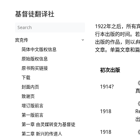
基督徒翻译社
1922年之后，所
行本出版的时间。若
宾克传
出版的作品，则以
斜
简体中文版权信息
文章。单篇文章和篇
原始版权信息
原书购买链接
初次出版
下载
1914？
封面内页
致谢页
《
增订版前言
1918
R
第一版前言
第一章 由灵媒转变为基督徒
1918
第二章 新兴的传道人