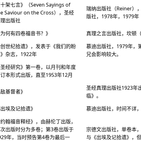
十架七言》（Seven Sayings of
瑞纳出版社（Reiner
he Saviour on the Cross），圣经
版社，1978年，1979年
真理出版社
《为何有四卷福音书？》
真理之言出版社，坎顿（C
《创世纪拾遗》，发表于《我们的盼
慕迪出版社，1979年
》杂志，1922年
兄会影响较大。
《圣经研究》第一卷，以月刊和年度
订本形式出版，直至1953年12月
圣经真理出版社1923
《敌基督者》
临》。
《出埃及记拾遗》
慕迪出版社，时间不详
《约翰福音释经》，由赫伦丁出版，
首次出版时分为多卷；第3卷出版于
宗德文出版社，单卷本，1
929年，当时预告第4卷为最后一
与《出埃及记拾遗》，