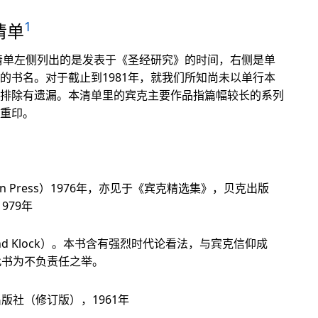
1
清单
清单左侧列出的是发表于《圣经研究》的时间，右侧是单
书名。对于截止到1981年，就我们所知尚未以单行本
排除有遗漏。本清单里的宾克主要作品指篇幅较长的系列
重印。
an Press）1976年，亦见于《宾克精选集》，贝克出版
1979年
and Klock）。本书含有强烈时代论看法，与宾克信仰成
此书为不负责任之举。
版社（修订版），1961年